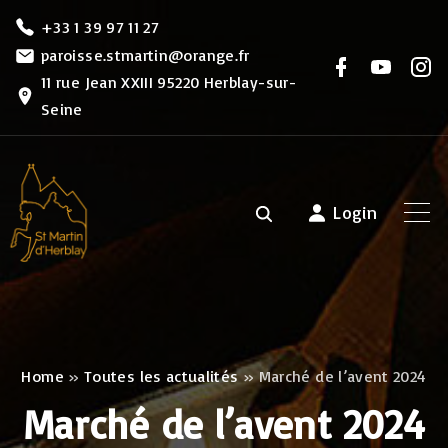
S
+33 1 39 97 11 27
k
paroisse.stmartin@orange.fr
f
y
i
i
a
o
n
11 rue Jean XXIII 95220 Herblay-sur-
c
u
s
p
Seine
e
t
t
b
u
a
t
o
b
g
o
e
r
o
k
a
m
c
Login
o
n
t
e
n
Home
»
Toutes les actualités
»
Marché de l’avent 2024
t
Marché de l’avent 2024