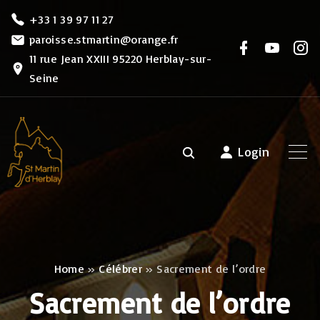
S
+33 1 39 97 11 27
k
paroisse.stmartin@orange.fr
f
y
i
i
a
o
n
11 rue Jean XXIII 95220 Herblay-sur-
c
u
s
p
Seine
e
t
t
b
u
a
t
o
b
g
o
e
r
o
k
a
m
c
Login
o
n
t
e
n
Home
»
Célébrer
»
Sacrement de l’ordre
t
Sacrement de l’ordre