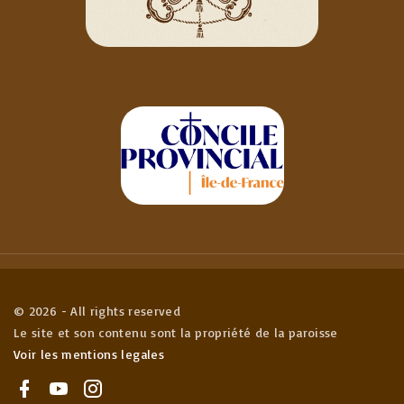
©
2026
- All rights reserved
Le site et son contenu sont la propriété de la paroisse
Voir les mentions legales
f
y
i
a
o
n